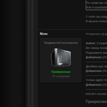
По схеме мы сое
Или я ошибаю
У тебя так сое
И вышли пожал
Nirex
Отправлено
24 м
Продвинутый пользователь
malser
, Соедин
Вот вчера посм
Подскажите ка
Добавлено
(24
----------------------
Драйвер щас ки
Добавлено
(24
Проверенные
----------------------
37 сообщений
только адрес 
Добавлено
(24
----------------------
или вот ссылка
Прикрепле