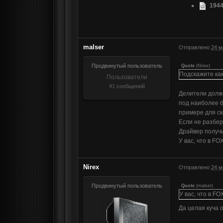
1944
malser
Отправлено
24 м
Продвинутый пользователь
Quote
(
Nirex
)
Подскажите ка
Пользователи
41 сообщений
Делители должн
под наиболее б
примере для ск
Если не разбер
Драйвер получи
У вас, что в F
Nirex
Отправлено
24 м
Продвинутый пользователь
Quote
(
malser
)
У вас, что в 
Да целая куча 