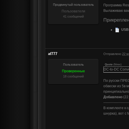
Продвинутый пользователь
Программа Rese
Вылаживаю вам 
Пользователи
41 сообщений
Прикрепле
USB
af777
Отправлено
22 м
Пользователь
Quote
(
Nirex
)
DC-to-DC Conve
Проверенные
18 сообщений
По русски ПРЕ
обвески из 5в 
принципиально
Добавлено
(22
----------------------
В комплекте к 
шнурка), вот с