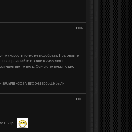
#106
 что скорость точно не подобрать. Подгоняйте
ельно прочитайте как они вычисляют на
ропущен где-то ноль. Сейчас не пормню где.
и забыли когда у них они вообще были.
#107
о 6-7 грн.