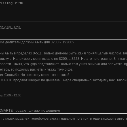
933.reg
2.53К
ар 2009 - 12:00
кие делители должны быть для 8200 и 19200?
ы быть в пределах 0-511. Только должны быть, как я понял целым числом. Так
лизкую. Например у меня вышло не 8200, а 8228. Но это не страшно. Внимат
орости 10400, что куда подставляют. Только там у них ошибка или опечатка, п
етесь, то подниму расчеты и укажу точно где.
л. Спасибо. Но похоже у меня точно такой.
OXMARTE продают шнурки по дешевке. Вчера специально заходил у нас. Так он
ар 2009 - 12:03
FOXMARTE продают шнурки по дешевке
от старых моделей телефонов, лежат навалом по 9 грн. и еще зарядки в авто, п