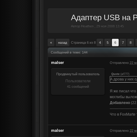
Адаптер USB на 
Автор
Heathen
,
29 ноя 2008 13:45
«
назад
Страница 6 из 8
4
5
6
7
8
Сообщений в теме: 144
malser
Отправлено
22 м
Продвинутый пользователь
Quote
(
af777
)
А дрова у них 
Пользователи
41 сообщений
Я же писал что
моглибы выложи
Добавлено
(22
----------------------
Что в FoxMarte
malser
Отправлено
22 м