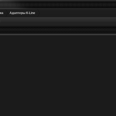
ка
Адаптеры К-Line
М