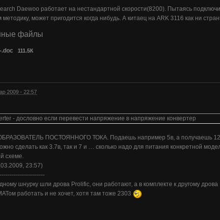
arch Daewoo работает на нестандартной скорости(8200). Пытаясь подключит
методику, может пригодится когда нибудь. А китаец на ARK 3116 как ни стра
нные файлы
-.doc
111.5К
ар 2009 - 22:57
rter - дословно если перевести напряжение в напряжение конвертер
ОБРАЗОВАТЕЛЬ ПОСТОЯННОГО ТОКА. Подаешь например 5в, а получаешь 12 ил
можно сделать как 3.7в, так и 7 и … сколько надо для питания конкретной мо
й схеме.
.03.2009, 23:57)
-----------------------
одному шнурку шли дрова Prolific, они работают, а в комплекте к другому др
 МАТом работать и не хочет, хотя там тоже 2303