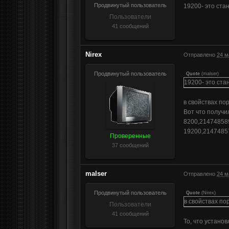
Продвинутый пользователь
19200- это ста
Пользователи
41 сообщений
Nirex
Отправлено
24 м
Продвинутый пользователь
Quote
(
malser
)
19200- это ста
в свойствах по
Вот что получи
8200,21474858
19200,2147485
Проверенные
37 сообщений
malser
Отправлено
24 м
Продвинутый пользователь
Quote
(
Nirex
)
в свойствах по
Пользователи
41 сообщений
То, что устано