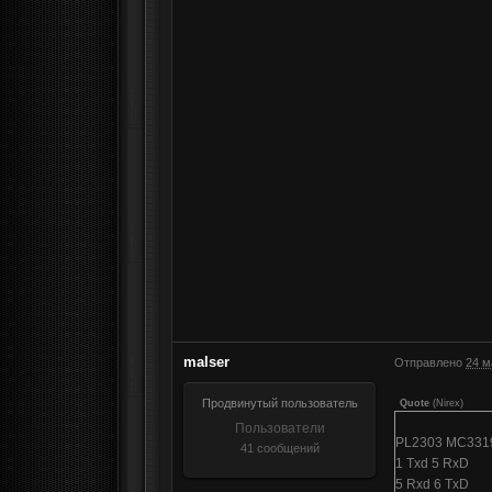
malser
Отправлено
24 м
Продвинутый пользователь
Quote
(
Nirex
)
Пользователи
PL2303 MC331
41 сообщений
1 Txd 5 RxD
5 Rxd 6 TxD