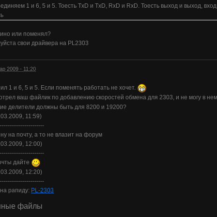
диняем 1 и 6, 5 и 5. Тоесть TxD и TxD, RxD и RxD. Тоесть выход и выход, вход
сь
дино или поменял?
уйста свои драйвера на PL2303
ар 2009 - 11:20
ил 1 и 6, 5 и 5. Если поменять работать не хочет.
отрел ваш файлик по добавлению скоростей обмена для 2303, и не могу в не
кие делители должны быть для 8200 и 19200?
.03.2009, 11:59)
-----------------------
ну на почту, а то не влазит на форум
.03.2009, 12:00)
-----------------------
почты дайте
.03.2009, 12:20)
-----------------------
 на рапиду:
PL-2303
нные файлы