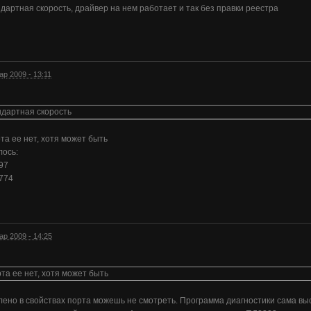
ндартная скорость, драйвер на нем работает и так без правки реестра
ар 2009 - 13:11
ндартная скорость
рта ее нет, хотя может быть
лось:
97
774
ар 2009 - 14:25
рта ее нет, хотя может быть
влено в свойствах порта можешь не смотреть. Программа диагностики сама вы