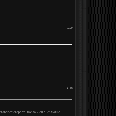
#109
#110
ставляет скорость порта и ей абсрлютно