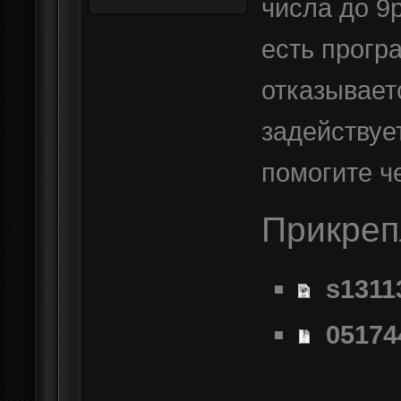
числа до 9
есть прогр
отказывает
задействуе
помогите ч
Прикре
s1311
05174