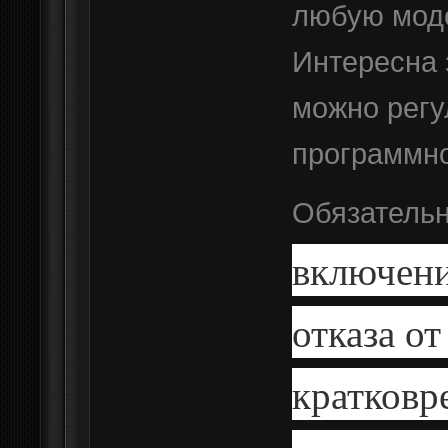
любую моде
Интересна 
можно регу
программн
Обязательн
включени
отказа от
кратковр