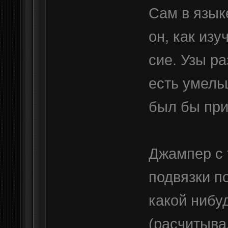
Сам в язык
он, как изу
сие. Узы р
есть умель
был бы при
Джампер с 
подвязки п
какой нибу
(расчитыва