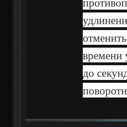
противо
удлинени
отменить
времени 
до секун
поворот