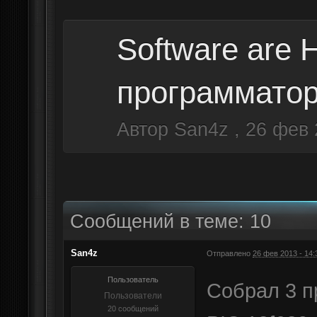
Software are
программато
Автор
San4z
,
26 фев 
Сообщений в теме: 10
San4z
Отправлено
26 фев 2013 - 14:
Пользователь
Собрал 3 п
Пользователи
20 сообщений