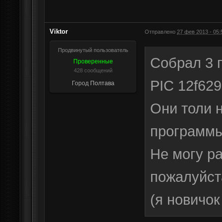
Viktor
Отправлено
27 фев 2013 - 05:
Продвинутый пользователь
Собрал 3 
Проверенные
428 сообщений
PIC 12f629
Город
Полтава
Они толи 
программы
Не могу р
пожалуйст
(я новичок