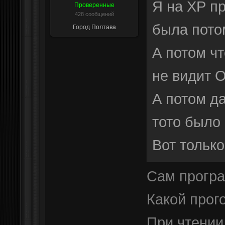
Я на ХР п
Проверенные
428 сообщений
была пото
Город
Полтава
А потом ч
не видит O
А потом д
тото было 
Вот только
Сам програ
Какой прог
При чтении