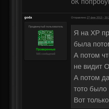
оК попроб
goda
Отправлено
27 фев 2013 - 20:
Продвинутый пользователь
Я на ХР п
была пото
Проверенные
А потом ч
565 сообщений
не видит O
А потом д
тото было 
Вот только