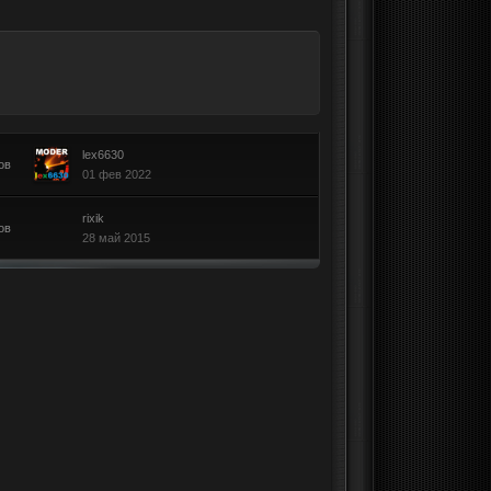
lex6630
ов
01 фев 2022
rixik
ов
28 май 2015