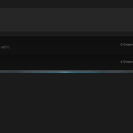
0 Ответ
я АВТО
4 Ответ