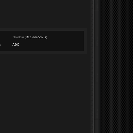
:
Nikolai4 (
Все альбомы
)
:
АЭС