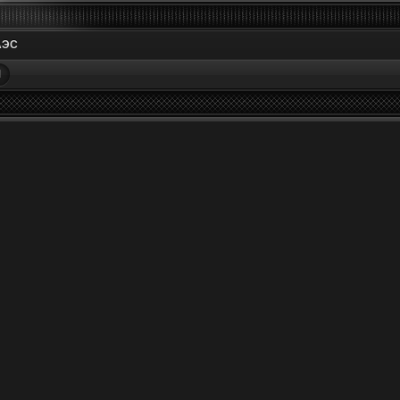
АЭС
М